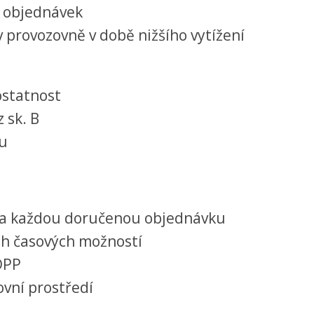
m objednávek
provozovně v době nižšího vytížení
ostatnost
 sk. B
mu
 za každou doručenou objednávku
ich časových možností
DPP
ovní prostředí