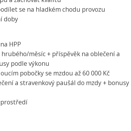
odílet se na hladkém chodu provozu
ní doby
 na HPP
 hrubého/měsíc + příspěvěk na oblečení a
usy podle výkonu
edoucím pobočky se mzdou až 60 000 Kč
ečení a stravenkový paušál do mzdy + bonusy
 prostředí