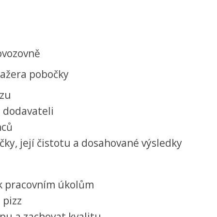
rovozovně
ažera pobočky
ozu
 dodavateli
nců
ky, její čistotu a dosahované výsledky
 k pracovním úkolům
 pizz
pu a zachovat kvalitu