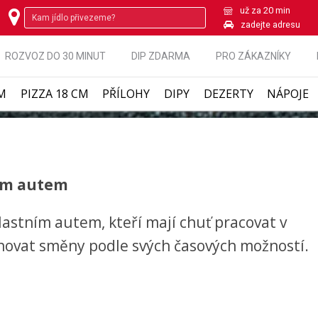
už za 20 min
zadejte adresu
ROZVOZ DO 30 MINUT
DIP ZDARMA
PRO ZÁKAZNÍKY
CM
PIZZA 18 CM
PŘÍLOHY
DIPY
DEZERTY
NÁPOJE
ním autem
vlastním autem, kteří mají chuť pracovat v
ánovat směny podle svých časových možností.