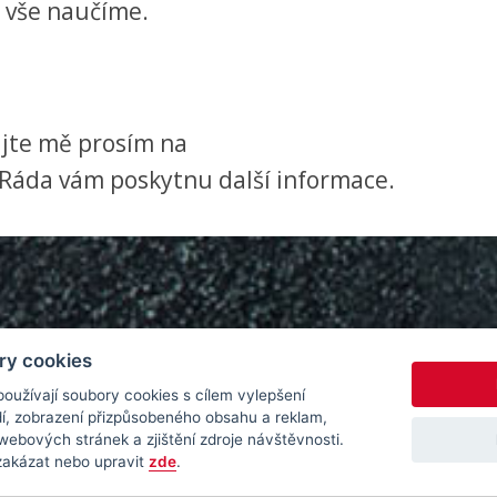
s vše naučíme.
ujte mě prosím na
Ráda vám poskytnu další informace.
ry cookies
oužívají soubory cookies s cílem vylepšení
dí, zobrazení přizpůsobeného obsahu a reklam,
webových stránek a zjištění zdroje návštěvnosti.
zakázat nebo upravit
zde
.