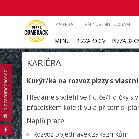
KARIÉRA
VĚRNOSTNÍ PROGRAM
MENU
PIZZA 40 CM
PIZZA 32 
KARIÉRA
pizzacomeback.cz
Kurýr/ka na rozvoz pizzy s vlast
Hledáme spolehlivé řidiče/řidičky s 
přátelském kolektivu a přitom si pl
Náplň práce
Rozvoz objednávek zákazníkům