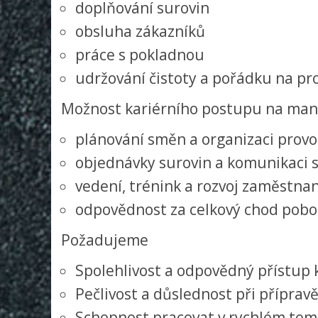
doplňování surovin
obsluha zákazníků
práce s pokladnou
udržování čistoty a pořádku na p
Možnost kariérního postupu na man
plánování směn a organizaci prov
objednávky surovin a komunikaci s
vedení, trénink a rozvoj zaměstna
odpovědnost za celkový chod poboč
Požadujeme
Spolehlivost a odpovědný přístup
Pečlivost a důslednost při přípravě
Schopnost pracovat v rychlém tem