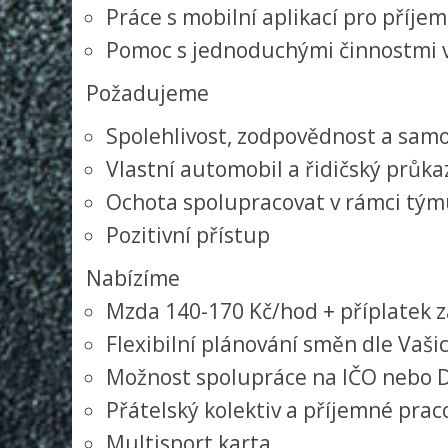
Práce s mobilní aplikací pro příje
Pomoc s jednoduchými činnostmi v 
Požadujeme
Spolehlivost, zodpovědnost a sam
Vlastní automobil a řidičský průkaz
Ochota spolupracovat v rámci tý
Pozitivní přístup
Nabízíme
Mzda 140-170 Kč/hod + příplatek
Flexibilní plánování směn dle Vaš
Možnost spolupráce na IČO nebo 
Přátelský kolektiv a příjemné prac
Multisport karta