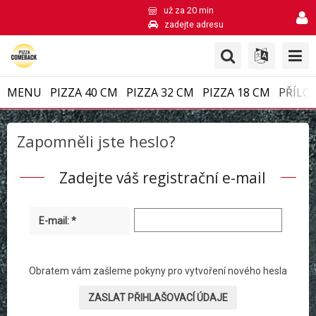
už za 20 min
zadejte adresu
MENU
PIZZA 40 CM
PIZZA 32 CM
PIZZA 18 CM
PŘÍLO
Zapomněli jste heslo?
Zadejte váš registrační e-mail
E-mail: *
Obratem vám zašleme pokyny pro vytvoření nového hesla